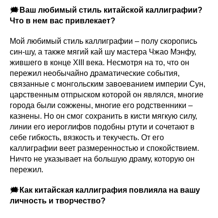
🗯
Ваш любимый стиль китайской каллиграфии?
Что в нем вас привлекает?
Мой любимый стиль каллиграфии – полу скоропись
син-шу, а также мягий кай шу мастера Чжао Мэнфу,
жившего в конце XIII века. Несмотря на то, что он
пережил необычайно драматические события,
связанные с монгольским завоеванием империи Сун,
царственным отпрыском которой он являлся, многие
города были сожжены, многие его родственники –
казнены. Но он смог сохранить в кисти мягкую силу,
линии его иероглифов подобны ртути и сочетают в
себе гибкость, вязкость и текучесть. От его
каллиграфии веет размеренностью и спокойствием.
Ничто не указывает на большую драму, которую он
пережил.
🗯
Как китайская каллиграфия повлияла на вашу
личность и творчество?