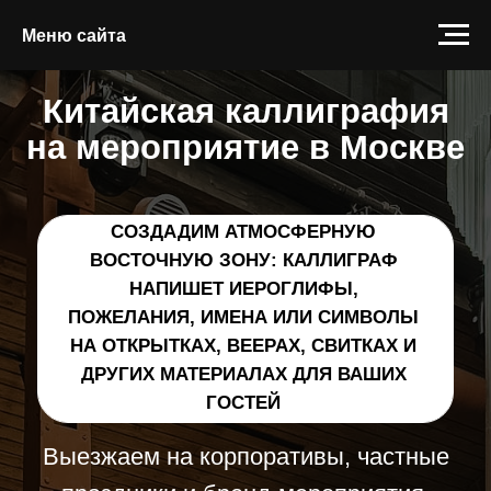
Меню сайта
Меню сайта
Китайская каллиграфия
на мероприятие в Москве
СОЗДАДИМ АТМОСФЕРНУЮ
ВОСТОЧНУЮ ЗОНУ: КАЛЛИГРАФ
НАПИШЕТ ИЕРОГЛИФЫ,
ПОЖЕЛАНИЯ, ИМЕНА ИЛИ СИМВОЛЫ
НА ОТКРЫТКАХ, ВЕЕРАХ, СВИТКАХ И
ДРУГИХ МАТЕРИАЛАХ ДЛЯ ВАШИХ
ГОСТЕЙ
Выезжаем на корпоративы, частные
праздники и бренд-мероприятия.
Подбираем формат, материалы и стиль
под концепцию события.