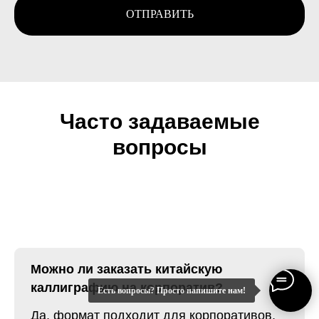
ОТПРАВИТЬ
Часто задаваемые
вопросы
Можно ли заказать китайскую
каллиграфию на корпоратив?
Есть вопросы? Просто напишите нам!
Да, формат подходит для корпоративов,